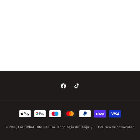
Facebook
TikTok
Formas
de
© 2026,
LAGORRAHIDROCALIDA
Tecnología de Shopify
pago
Política de privacidad