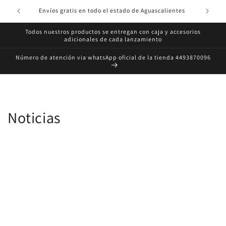
IR
DIRECTAMENTE
Envíos gratis en todo el estado de Aguascalientes
T
AL CONTENIDO
Todos nuestros productos se entregan con caja y accesorios
adicionales de cada lanzamiento
Número de atención via whatsApp oficial de la tienda 4493870096
Noticias